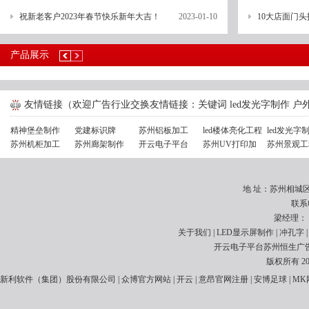
祝新老客户2023年春节快乐新年大吉！
2023-01-10
10大店面门
做
设计安装！
产品展示
考虑？
友情链接（欢迎广告行业交换友情链接：关键词 led发光字制作 户
精神堡垒制作
党建标识牌
苏州铝板加工
led楼体亮化工程
led发光字
苏州机柜加工
苏州廊架制作
开云电子平台
苏州UV打印加
苏州景观工
工
地 址：苏州相城区
常熟悦足汇楼宇亮化安装效果
吴中博济科技园墙体发光字
联系电
梁经理： 13
关于我们 | LED显示屏制作 |
冲孔字
更多>>
开云电子平台苏州恒生广
版权所有 201
新利软件（集团）股份有限公司
|
众博官方网站
|
开云
|
意昂官网注册
|
安博足球
|
MK