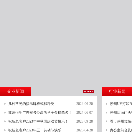
企业新闻
行业新闻
几种常见的指示牌样式和种类
2024-06-20
苏州UV打印
苏州恒生广告祝各位高考学子金榜题名！
2024-06-07
苏州店面门头
祝新老客户2023年中秋国庆双节快乐！
2023-09-28
看，苏州垃圾
祝新老客户2023年五一劳动节快乐！
2023-04-28
办公室前台及