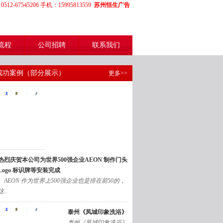
12-67545206 手机：15995813559
苏州恒生广告
流程
公司招聘
联系我们
成功案例（部分展示）
更多>>
热烈庆贺本公司为世界500强企业AEON 制作门头
Logo 标识牌等安装完成
AEON 作为世界上500强企业也是排在前50的，
这..
泰州《凤城印象洗浴》
泰州《凤城印象洗浴》