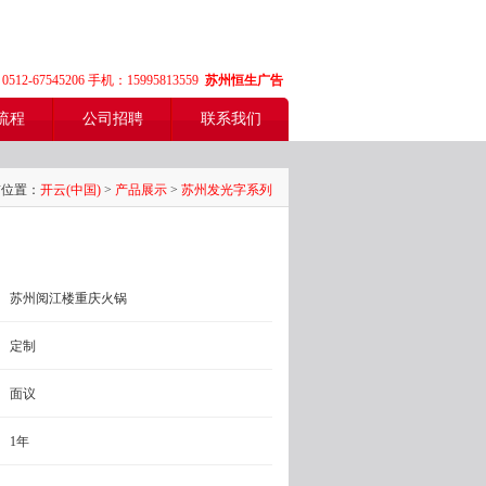
手机版
12-67545206 手机：15995813559
苏州恒生广告
流程
公司招聘
联系我们
前位置：
开云(中国)
>
产品展示
>
苏州发光字系列
苏州阅江楼重庆火锅
定制
面议
1年