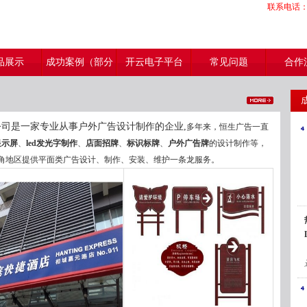
联系电话：05
品展示
成功案例（部分
开云电子平台
常见问题
合作
展示）
司是一家专业从事户外广告设计制作的企业,
多年来，恒生广告一直
d显示屏
、
led发光字制作
、
店面招牌
、
标识标牌
、
户外广告牌
的设计制作等，
角地区提供平面类广告设计、制作、安装、维护一条龙服务。