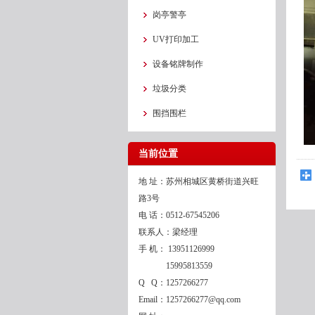
岗亭警亭
UV打印加工
设备铭牌制作
垃圾分类
围挡围栏
当前位置
地 址：苏州相城区黄桥街道兴旺
路3号
电 话：0512-67545206
联系人：梁经理
手 机：
13951126999
15995813559
Q Q：1257266277
Email：1257266277@qq.com