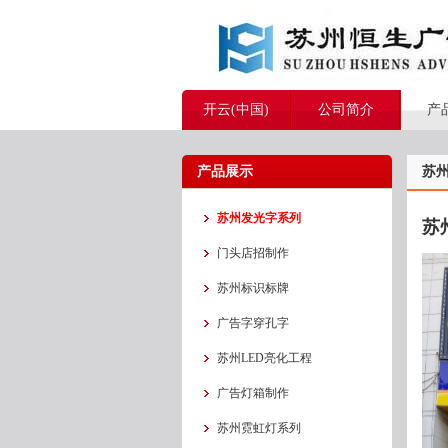
开云(中国)
公司简介
产
产品展示
苏
苏州发光字系列
苏
门头店招制作
苏州标识标牌
广告字穿孔字
苏州LED亮化工程
广告灯箱制作
苏州霓虹灯系列