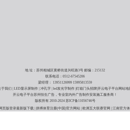
地 址：苏州相城区黄桥街道兴旺路3号 邮编：215132
联系电话：0512-67545206
梁经理： 13951126999 15995813559
关于我们 | LED显示屏制作 |
冲孔字
| led发光字制作 |灯箱门头招牌|开云电子平台
网站地
开云电子平台苏州恒生广告，专业室内外广告制作安装施工服务商！
版权所有 2010-2024
苏ICP备11056746号
网页版登录最新版下载
|
拼搏体育注册(中国)官方网站
|
欧洲五大联赛官网
|
江南官方体