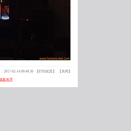
17-02-14 09:49:30 【
打印此页
】 【
关闭
】
屋顶发光字