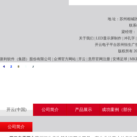
地 址：苏州相城区
联系电
梁经理： 13
关于我们 | LED显示屏制作 |
冲孔字
开云电子平台苏州恒生广
版权所有 201
新利软件（集团）股份有限公司
|
众博官方网站
|
开云
|
意昂官网注册
|
安博足球
|
MK
开云(中国)
公司简介
产品展示
成功案例（部分
展示）
公司简介